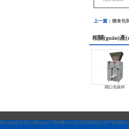
上一篇：
糧食包
相關(guān)產(
閥口包裝秤
網(wǎng)站主頁(yè)
關(guān)于我們
產(chǎn)品系列
新聞資訊
客戶案例
聯(l