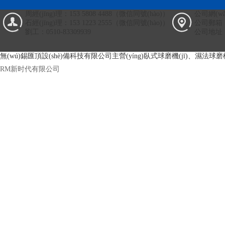
周經(jīng)理：153 5808 4488（微信同號(hào)）
公司網(wǎn
石經(jīng)理：153 1223 2555（微信同號(hào)）
公司郵箱：9
劉工：0510-83309939
公司地址：
無(wú)錫匯頂設(shè)備科技有限公司主營(yíng)臥式球磨機(jī)、濕法球磨機(j
RM新时代有限公司