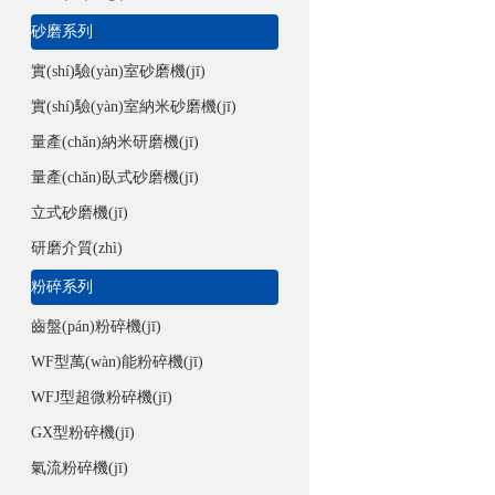
砂磨系列
實(shí)驗(yàn)室砂磨機(jī)
實(shí)驗(yàn)室納米砂磨機(jī)
量產(chǎn)納米研磨機(jī)
量產(chǎn)臥式砂磨機(jī)
立式砂磨機(jī)
研磨介質(zhì)
粉碎系列
齒盤(pán)粉碎機(jī)
WF型萬(wàn)能粉碎機(jī)
WFJ型超微粉碎機(jī)
GX型粉碎機(jī)
氣流粉碎機(jī)