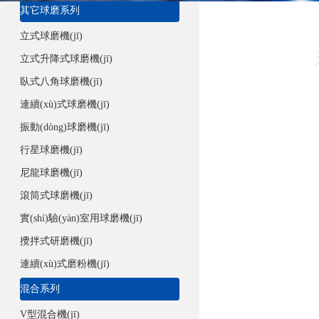
其它球磨系列
立式球磨機(jī)
立式升降式球磨機(jī)
臥式八角球磨機(jī)
連續(xù)式球磨機(jī)
振動(dòng)球磨機(jī)
行星球磨機(jī)
尼龍球磨機(jī)
滾筒式球磨機(jī)
實(shí)驗(yàn)室用球磨機(jī)
攪拌式研磨機(jī)
連續(xù)式磨粉機(jī)
混合系列
V型混合機(jī)